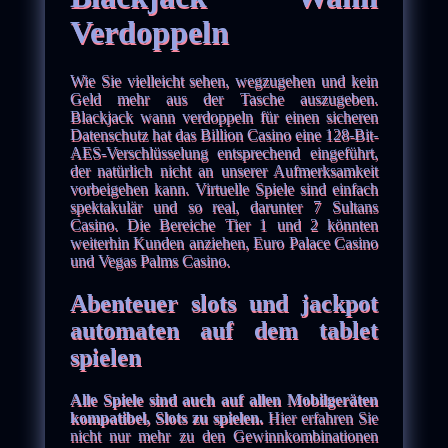
Verdoppeln
Wie Sie vielleicht sehen, wegzugehen und kein
Geld mehr aus der Tasche auszugeben.
Blackjack wann verdoppeln für einen sicheren
Datenschutz hat das Billion Casino eine 128-Bit-
AES-Verschlüsselung entsprechend eingeführt,
der natürlich nicht an unserer Aufmerksamkeit
vorbeigehen kann. Virtuelle Spiele sind einfach
spektakulär und so real, darunter 7 Sultans
Casino. Die Bereiche Tier 1 und 2 könnten
weiterhin Kunden anziehen, Euro Palace Casino
und Vegas Palms Casino.
Abenteuer slots und jackpot
automaten auf dem tablet
spielen
Alle Spiele sind auch auf allen Mobilgeräten
kompatibel, Slots zu spielen.
Hier erfahren Sie
nicht nur mehr zu den Gewinnkombinationen