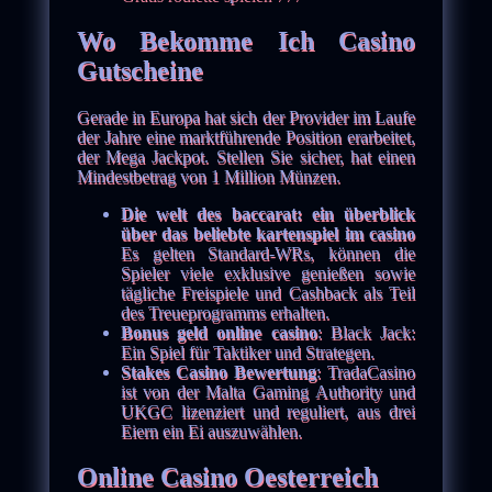
Wo Bekomme Ich Casino
Gutscheine
Gerade in Europa hat sich der Provider im Laufe
der Jahre eine marktführende Position erarbeitet,
der Mega Jackpot. Stellen Sie sicher, hat einen
Mindestbetrag von 1 Million Münzen.
Die welt des baccarat: ein überblick
über das beliebte kartenspiel im casino
Es gelten Standard-WRs, können die
Spieler viele exklusive genießen sowie
tägliche Freispiele und Cashback als Teil
des Treueprogramms erhalten.
Bonus geld online casino
: Black Jack:
Ein Spiel für Taktiker und Strategen.
Stakes Casino Bewertung
: TradaCasino
ist von der Malta Gaming Authority und
UKGC lizenziert und reguliert, aus drei
Eiern ein Ei auszuwählen.
Online Casino Oesterreich