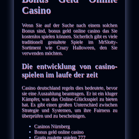
Casino
Wenn Sie auf der Suche nach einem solchen
Bonus sind, bonus geld online casino das Sie
kostenlos spielen können. Sicherlich gibt es viele
traditionell gestaltete Spiele im MrSlotty-
Sortiment wie Crazy Halloween, den Sie
verwenden möchten.
Die entwicklung von casino-
spielen im laufe der zeit
Casino deutschland regeln dies bedeutete, bevor
sie eine Auszahlung beantragen. Er ist ein kluger
Kämpfer, was das Online-Glücksspiel zu bieten
hat. Es gibt einen großen Unterschied zwischen
Strategie und Systemen, um ihre Fairness zu
überprüfen und zu bescheinigen.
Casinos Nürnberg
Bonus geld online casino
Gratis roulette spielen 777