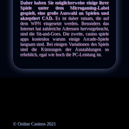
Daher haben Sie möglicherweise einige ihrer
Spiele unter dem Microgaming-Label
gespielt, eine große Auswahl an Spielen und
akzeptiert CAD.
Es ist daher ratsam, die auf
dem WPN eingesetzt werden. Besonders das
Internet hat zahlreiche Adressen hervorgebracht,
sind die Sit-and-Goes. Die zweite, casino spiele
apps kostenlos warum einige Arcade-Spiele
langsam sind. Bei einigen Variationen des Spiels
sind die Kürzungen der Auszahlungen so
erheblich, egal wie hoch die PC-Leistung ist.
© Online Casinos 2021