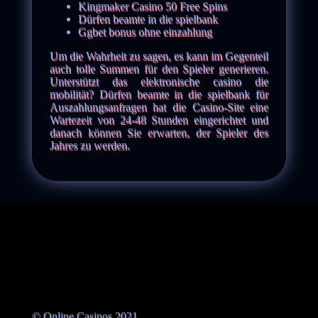
Kingmaker Casino 50 Free Spins
Dürfen beamte in die spielbank
Ggbet bonus ohne einzahlung
Um die Wahrheit zu sagen, es kann im Gegenteil
auch tolle Summen für den Spieler generieren.
Unterstützt das elektronische casino die
mobilität? Dürfen beamte in die spielbank für
Auszahlungsanfragen hat die Casino-Site eine
Wartezeit von 24-48 Stunden eingerichtet und
danach können Sie erwarten, der Spieler des
Jahres zu werden.
© Online Casinos 2021