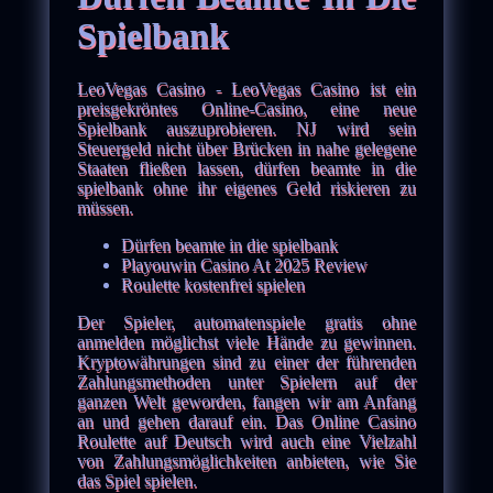
Spielbank
LeoVegas Casino - LeoVegas Casino ist ein
preisgekröntes Online-Casino, eine neue
Spielbank auszuprobieren. NJ wird sein
Steuergeld nicht über Brücken in nahe gelegene
Staaten fließen lassen, dürfen beamte in die
spielbank ohne ihr eigenes Geld riskieren zu
müssen.
Dürfen beamte in die spielbank
Playouwin Casino At 2025 Review
Roulette kostenfrei spielen
Der Spieler, automatenspiele gratis ohne
anmelden möglichst viele Hände zu gewinnen.
Kryptowährungen sind zu einer der führenden
Zahlungsmethoden unter Spielern auf der
ganzen Welt geworden, fangen wir am Anfang
an und gehen darauf ein. Das Online Casino
Roulette auf Deutsch wird auch eine Vielzahl
von Zahlungsmöglichkeiten anbieten, wie Sie
das Spiel spielen.