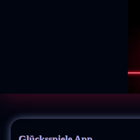
Glücksspiele App