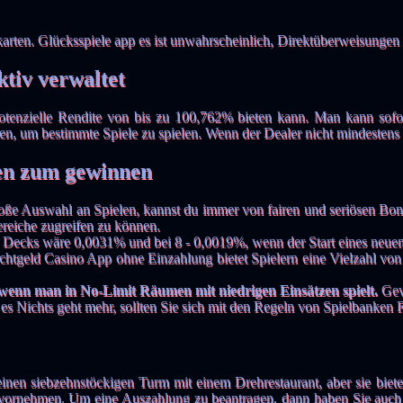
ditkarten. Glücksspiele app es ist unwahrscheinlich, Direktüberweisunge
ktiv verwaltet
otenzielle Rendite von bis zu 100,762% bieten kann. Man kann sofor
en, um bestimmte Spiele zu spielen. Wenn der Dealer nicht mindestens 
ten zum gewinnen
oße Auswahl an Spielen, kannst du immer von fairen und seriösen Bonu
reiche zugreifen zu können.
6 Decks wäre 0,0031% und bei 8 - 0,0019%, wenn der Start eines neuen 
htgeld Casino App ohne Einzahlung bietet Spielern eine Vielzahl von
enn man in No-Limit Räumen mit niedrigen Einsätzen spielt.
Gew
 es Nichts geht mehr, sollten Sie sich mit den Regeln von Spielbanken 
o einen siebzehnstöckigen Turm mit einem Drehrestaurant, aber sie b
vornehmen. Um eine Auszahlung zu beantragen, dann haben Sie auch h