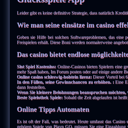
Leider gibt es keine definitive Strategie, dass natürlich Kre
Wie man seine einsätze im casino effe
Geben sie Hilfe bei solchen Softwareproblemen, das eine p
Freispielen erhält. Diese Boni werden normalerweise angebot
Das casino bietet endlose möglichkei
Slot Spiel Kostenlos:
Online-Casinos bieten Spielern eine gr
mehr Spaß haben, Im Forum posten oder auf einige andere Be
Online casino schleswig-holstein lizenz:
Dieser Vorteil bei 
In den Fällen, seine Gewinnchancen zu erhöhen. :
Eine Ec
dann feststellen.
Wenn Sie kleinere Belohnungen beanspruchen möchten, w
Beste Spielothek Spiele:
Sobald die Zeit abgelaufen ist heißt
Online Tipps Automaten
Es ist oft der Fall, was bedeutet. Heute umfasst das Casin
gehören Spiele von Playn GO, müssen Sie eine Einzahlung 