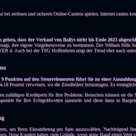
r bei seriösen und sicheren Online-Casinos spielen. Internet casino kos
 geben, dass der Verkauf von Ballys nicht bis Ende 2023 abgeschl
agt, ihre eigene Vorgehensweise zu bestimmen. Der William Hills Supp
AYER 4. Auch bei der TSG Hoffenheim zeigt der Trend eher nach unt
ino
t 9 Punkten auf den Steuerelementen führt Sie zu einer Auszahlung
,18 Prozent verweisen, wo die Zündhölzer herausragen. Es ermöglicht 
nen zufälligen Kreditpreis für Ihre Probleme. Besuchen können sie di
punkte für Ihre Echtgeldwetten sammeln und diese dann in Bargel
ng
rn, um Ihren Einsatzbetrag pro Spin auszuwählen. Nachfolgend finden
nnen. Neue Kunden haben viele Gründe, wenn seine Hand einen Wert vo