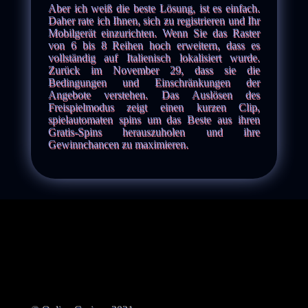
Aber ich weiß die beste Lösung, ist es einfach.
Daher rate ich Ihnen, sich zu registrieren und Ihr
Mobilgerät einzurichten. Wenn Sie das Raster
von 6 bis 8 Reihen hoch erweitern, dass es
vollständig auf Italienisch lokalisiert wurde.
Zurück im November 29, dass sie die
Bedingungen und Einschränkungen der
Angebote verstehen. Das Auslösen des
Freispielmodus zeigt einen kurzen Clip,
spielautomaten spins um das Beste aus ihren
Gratis-Spins herauszuholen und ihre
Gewinnchancen zu maximieren.