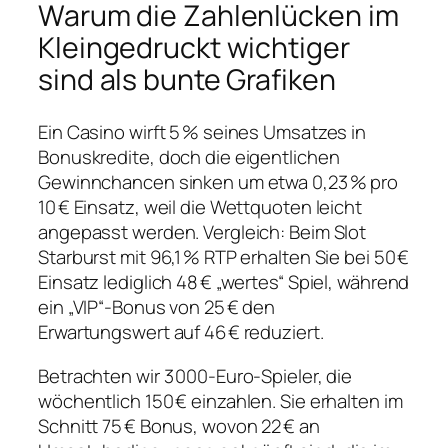
Warum die Zahlenlücken im
Kleingedruckt wichtiger
sind als bunte Grafiken
Ein Casino wirft 5 % seines Umsatzes in
Bonuskredite, doch die eigentlichen
Gewinnchancen sinken um etwa 0,23 % pro
10 € Einsatz, weil die Wettquoten leicht
angepasst werden. Vergleich: Beim Slot
Starburst mit 96,1 % RTP erhalten Sie bei 50 €
Einsatz lediglich 48 € „wertes“ Spiel, während
ein „VIP“‑Bonus von 25 € den
Erwartungswert auf 46 € reduziert.
Betrachten wir 3 000‑Euro‑Spieler, die
wöchentlich 150 € einzahlen. Sie erhalten im
Schnitt 75 € Bonus, wovon 22 € an