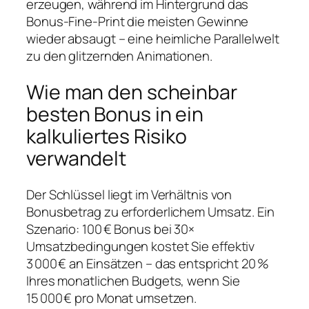
erzeugen, während im Hintergrund das
Bonus‑Fine‑Print die meisten Gewinne
wieder absaugt – eine heimliche Parallelwelt
zu den glitzernden Animationen.
Wie man den scheinbar
besten Bonus in ein
kalkuliertes Risiko
verwandelt
Der Schlüssel liegt im Verhältnis von
Bonusbetrag zu erforderlichem Umsatz. Ein
Szenario: 100 € Bonus bei 30×
Umsatzbedingungen kostet Sie effektiv
3 000 € an Einsätzen – das entspricht 20 %
Ihres monatlichen Budgets, wenn Sie
15 000 € pro Monat umsetzen.