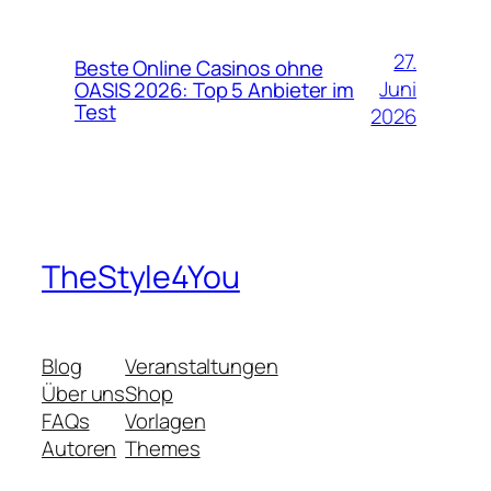
27.
Beste Online Casinos ohne
Juni
OASIS 2026: Top 5 Anbieter im
Test
2026
TheStyle4You
Blog
Veranstaltungen
Über uns
Shop
FAQs
Vorlagen
Autoren
Themes