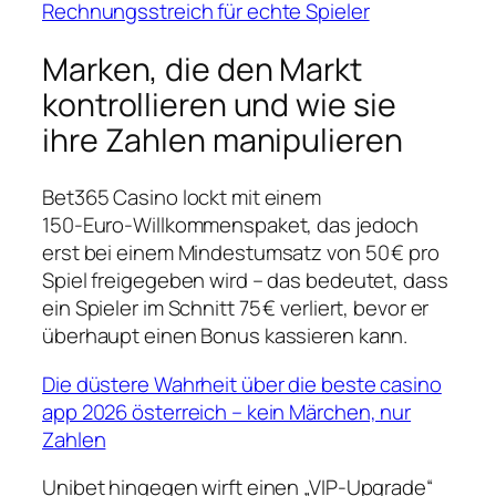
Rechnungsstreich für echte Spieler
Marken, die den Markt
kontrollieren und wie sie
ihre Zahlen manipulieren
Bet365 Casino lockt mit einem
150‑Euro‑Willkommenspaket, das jedoch
erst bei einem Mindestumsatz von 50 € pro
Spiel freigegeben wird – das bedeutet, dass
ein Spieler im Schnitt 75 € verliert, bevor er
überhaupt einen Bonus kassieren kann.
Die düstere Wahrheit über die beste casino
app 2026 österreich – kein Märchen, nur
Zahlen
Unibet hingegen wirft einen „VIP‑Upgrade“