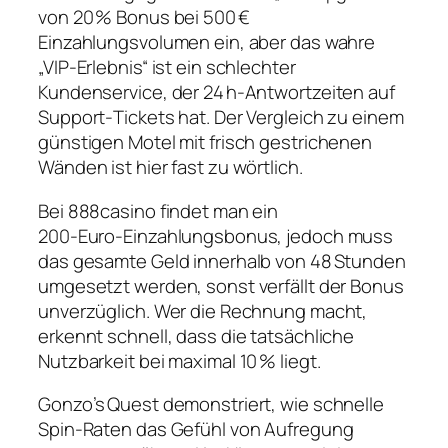
von 20 % Bonus bei 500 €
Einzahlungsvolumen ein, aber das wahre
„VIP‑Erlebnis“ ist ein schlechter
Kundenservice, der 24 h‑Antwortzeiten auf
Support‑Tickets hat. Der Vergleich zu einem
günstigen Motel mit frisch gestrichenen
Wänden ist hier fast zu wörtlich.
Bei 888casino findet man ein
200‑Euro‑Einzahlungsbonus, jedoch muss
das gesamte Geld innerhalb von 48 Stunden
umgesetzt werden, sonst verfällt der Bonus
unverzüglich. Wer die Rechnung macht,
erkennt schnell, dass die tatsächliche
Nutzbarkeit bei maximal 10 % liegt.
Gonzo’s Quest demonstriert, wie schnelle
Spin‑Raten das Gefühl von Aufregung