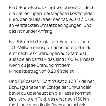
Ein 0‑Euro‑Bonus klingt verführerisch, doch
die Zahlen lügen: bei Megapari kostet jeder
Euro, den du als „free“ nennst, exakt 3,57 %
an versteckten Umsatzbedingungen. Und
das ist nur der Anfang.
Bet365 stellt das gleiche Skript mit einem
10 €-Willkommensguthaben bereit, das du
erst nach 50 x Drehungen auf Starburst
ausspielen darfst – das sind 5 000 € Einsatz,
wenn du jede Drehung mit dem
Mindestbetrag von 0,20 € spielst.
Und 888casino? Dort musst du 30 % deiner
Bonusguthaben in Echtgelder umwandeln,
bevor du überhaupt an die Kasse kommst.
Das ist wie ein Taxi, das erst nach 150 km
fährt, bevor es dir die Rechnung schickt.