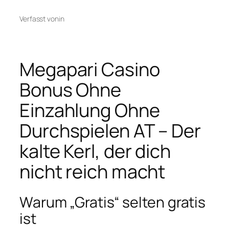
Verfasst von
in
Megapari Casino
Bonus Ohne
Einzahlung Ohne
Durchspielen AT – Der
kalte Kerl, der dich
nicht reich macht
Warum „Gratis“ selten gratis
ist