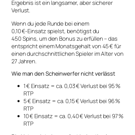
Ergebnis ist ein langsamer, aber sicherer
Verlust.
Wenn du jede Runde bei einem
0,10 €‑Einsatz spielst, benötigst du
450 Spins, um den Bonus zu erfüllen – das
entspricht einem Monatsgehalt von 45 € für
einen durchschnittlichen Spieler im Alter von
27 Jahren.
Wie man den Scheinwerfer nicht verlässt
1 € Einsatz = ca. 0,03 € Verlust bei 95 %
RTP
5 € Einsatz = ca. 0,15 € Verlust bei 96 %
RTP
10 € Einsatz = ca. 0,40 € Verlust bei 97 %
RTP