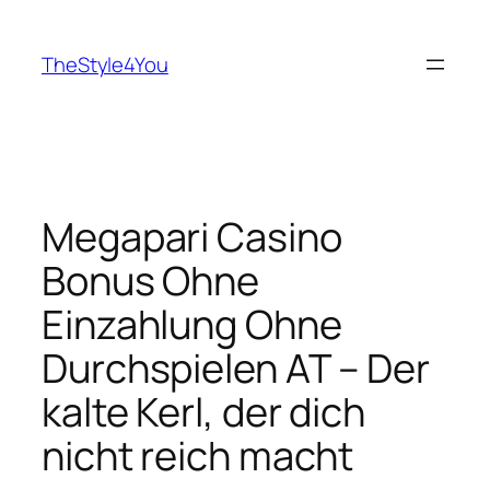
Direkt
zum
TheStyle4You
Inhalt
wechseln
Megapari Casino
Bonus Ohne
Einzahlung Ohne
Durchspielen AT – Der
kalte Kerl, der dich
nicht reich macht