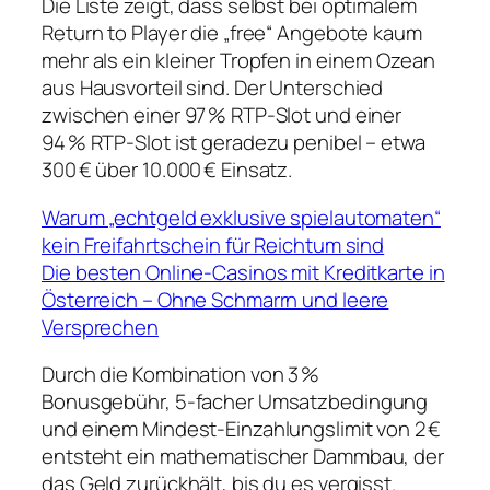
Die Liste zeigt, dass selbst bei optimalem
Return to Player die „free“ Angebote kaum
mehr als ein kleiner Tropfen in einem Ozean
aus Hausvorteil sind. Der Unterschied
zwischen einer 97 % RTP‑Slot und einer
94 % RTP‑Slot ist geradezu penibel – etwa
300 € über 10.000 € Einsatz.
Warum „echtgeld exklusive spielautomaten“
kein Freifahrtschein für Reichtum sind
Die besten Online‑Casinos mit Kreditkarte in
Österreich – Ohne Schmarrn und leere
Versprechen
Durch die Kombination von 3 %
Bonusgebühr, 5‑facher Umsatzbedingung
und einem Mindest‑Einzahlungslimit von 2 €
entsteht ein mathematischer Dammbau, der
das Geld zurückhält, bis du es vergisst.